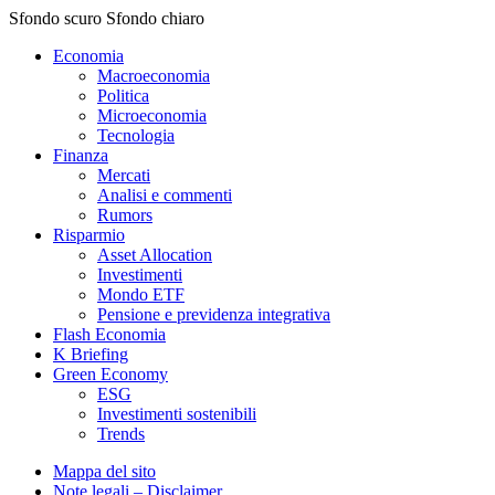
Sfondo scuro
Sfondo chiaro
Economia
Macroeconomia
Politica
Microeconomia
Tecnologia
Finanza
Mercati
Analisi e commenti
Rumors
Risparmio
Asset Allocation
Investimenti
Mondo ETF
Pensione e previdenza integrativa
Flash Economia
K Briefing
Green Economy
ESG
Investimenti sostenibili
Trends
Mappa del sito
Note legali – Disclaimer