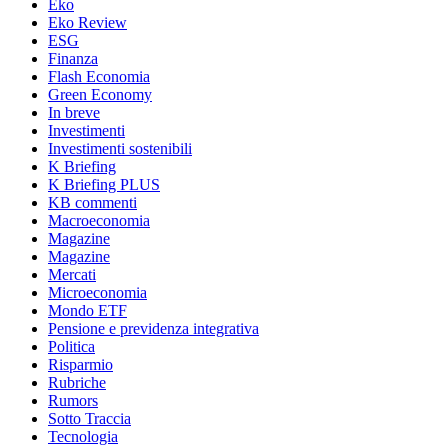
Eko
Eko Review
ESG
Finanza
Flash Economia
Green Economy
In breve
Investimenti
Investimenti sostenibili
K Briefing
K Briefing PLUS
KB commenti
Macroeconomia
Magazine
Magazine
Mercati
Microeconomia
Mondo ETF
Pensione e previdenza integrativa
Politica
Risparmio
Rubriche
Rumors
Sotto Traccia
Tecnologia