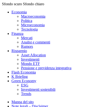
Sfondo scuro
Sfondo chiaro
Economia
Macroeconomia
Politica
Microeconomia
Tecnologia
Finanza
Mercati
Analisi e commenti
Rumors
Risparmio
Asset Allocation
Investimenti
Mondo ETF
Pensione e previdenza integrativa
Flash Economia
K Briefing
Green Economy
ESG
Investimenti sostenibili
Trends
Mappa del sito
Note legali – Disclaimer