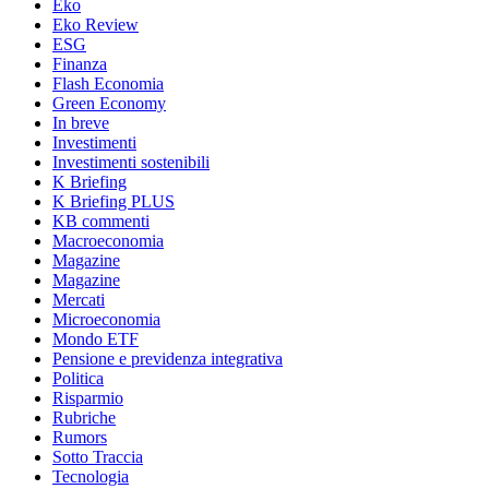
Eko
Eko Review
ESG
Finanza
Flash Economia
Green Economy
In breve
Investimenti
Investimenti sostenibili
K Briefing
K Briefing PLUS
KB commenti
Macroeconomia
Magazine
Magazine
Mercati
Microeconomia
Mondo ETF
Pensione e previdenza integrativa
Politica
Risparmio
Rubriche
Rumors
Sotto Traccia
Tecnologia