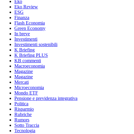
Eko
Eko Review
ESG
Finanza
Flash Economia
Green Economy
In breve
Investimenti
Investimenti sostenibili
K Briefing
K Briefing PLUS
KB commenti
Macroeconomia
Magazine
Magazine
Mercati
Microeconomia
Mondo ETF
Pensione e previdenza integrativa
Politica
Risparmio
Rubriche
Rumors
Sotto Traccia
Tecnologia