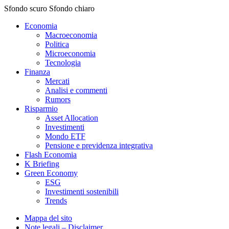
Sfondo scuro
Sfondo chiaro
Economia
Macroeconomia
Politica
Microeconomia
Tecnologia
Finanza
Mercati
Analisi e commenti
Rumors
Risparmio
Asset Allocation
Investimenti
Mondo ETF
Pensione e previdenza integrativa
Flash Economia
K Briefing
Green Economy
ESG
Investimenti sostenibili
Trends
Mappa del sito
Note legali – Disclaimer