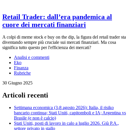
Retail Trader: dall’era pandemica al
cuore dei mercati finanziari
A colpi di meme stock e buy on the dip, la figura del retail trader sta
diventando sempre più cruciale sui mercati finanziari. Ma cosa
significa tutto questo per l'efficienza dei mercati?
Analisi e commenti
Eko
Finanza
Rubriche
30 Giugno 2025
Articoli recenti
Settimana economica (3-8 agosto 2026): Italia, il risiko
bancario continua; Stati Uniti, capitomboli e IA; Argentina vs
Brasile (e non è calcio)
Stati Uniti, posti di lavoro in calo a luglio 2026. Giù P.A.,
settore privato in stallo