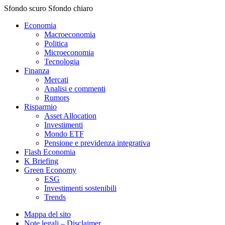
Sfondo scuro
Sfondo chiaro
Economia
Macroeconomia
Politica
Microeconomia
Tecnologia
Finanza
Mercati
Analisi e commenti
Rumors
Risparmio
Asset Allocation
Investimenti
Mondo ETF
Pensione e previdenza integrativa
Flash Economia
K Briefing
Green Economy
ESG
Investimenti sostenibili
Trends
Mappa del sito
Note legali – Disclaimer