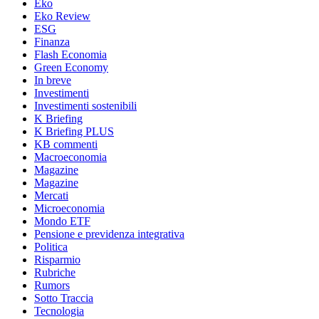
Eko
Eko Review
ESG
Finanza
Flash Economia
Green Economy
In breve
Investimenti
Investimenti sostenibili
K Briefing
K Briefing PLUS
KB commenti
Macroeconomia
Magazine
Magazine
Mercati
Microeconomia
Mondo ETF
Pensione e previdenza integrativa
Politica
Risparmio
Rubriche
Rumors
Sotto Traccia
Tecnologia