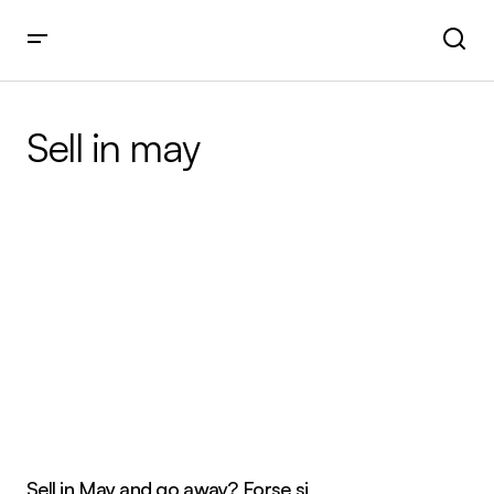
Sell in may
Sell in May and go away? Forse si