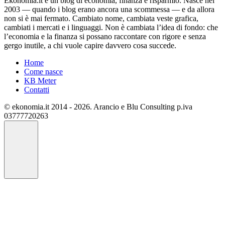
Ekonomia.it è un blog di economia, finanza e risparmio. Nasce nel
2003 — quando i blog erano ancora una scommessa — e da allora
non si è mai fermato. Cambiato nome, cambiata veste grafica,
cambiati i mercati e i linguaggi. Non è cambiata l’idea di fondo: che
l’economia e la finanza si possano raccontare con rigore e senza
gergo inutile, a chi vuole capire davvero cosa succede.
Home
Come nasce
KB Meter
Contatti
© ekonomia.it 2014 - 2026. Arancio e Blu Consulting p.iva
03777720263