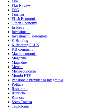
Eko
Eko Review
ESG
Finanza
Flash Economia
Green Economy
In breve
Investimenti
Investimenti sostenibili
K Briefing
K Briefing PLUS
KB commenti
Macroeconomia
Magazine
Magazine
Mercati
Microeconomia
Mondo ETF
Pensione e previdenza integrativa
Politica
Risparmio
Rubriche
Rumors
Sotto Traccia
Tecnologia