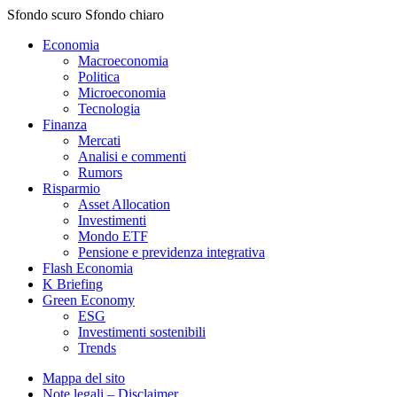
Sfondo scuro
Sfondo chiaro
Economia
Macroeconomia
Politica
Microeconomia
Tecnologia
Finanza
Mercati
Analisi e commenti
Rumors
Risparmio
Asset Allocation
Investimenti
Mondo ETF
Pensione e previdenza integrativa
Flash Economia
K Briefing
Green Economy
ESG
Investimenti sostenibili
Trends
Mappa del sito
Note legali – Disclaimer