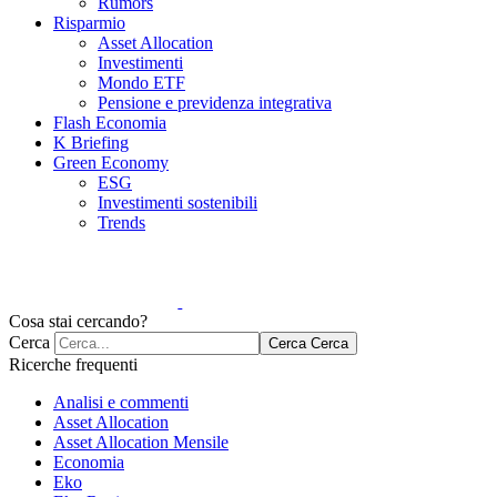
Rumors
Risparmio
Asset Allocation
Investimenti
Mondo ETF
Pensione e previdenza integrativa
Flash Economia
K Briefing
Green Economy
ESG
Investimenti sostenibili
Trends
Cosa stai cercando?
Cerca
Cerca
Cerca
Ricerche frequenti
Analisi e commenti
Asset Allocation
Asset Allocation Mensile
Economia
Eko