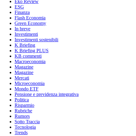
Eko Review
ESG
Finanza
Flash Economia
Green Economy
In breve
Investimenti
Investimenti sostenibili
K Briefing
K Briefing PLUS
KB commenti
Macroeconomia
Magazine
Magazine
Mercati
Microeconomia
Mondo ETF
Pensione e previdenza integrativa
Politica
Risparmio
Rubriche
Rumors
Sotto Traccia
Tecnologia
Trends