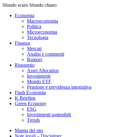
Sfondo scuro
Sfondo chiaro
Economia
Macroeconomia
Politica
Microeconomia
Tecnologia
Finanza
Mercati
Analisi e commenti
Rumors
Risparmio
Asset Allocation
Investimenti
Mondo ETF
Pensione e previdenza integrativa
Flash Economia
K Briefing
Green Economy
ESG
Investimenti sostenibili
Trends
Mappa del sito
Note legali – Disclaimer