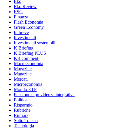
Eko
Eko Review
ESG
Finanza
Flash Economia
Green Economy
In breve
Investimenti
Investimenti sostenibili
K Briefing
K Briefing PLUS
KB commenti
Macroeconomia
Magazine
Magazine
Mercati
Microeconomia
Mondo ETF
Pensione e previdenza integrativa
Politica
Risparmio
Rubriche
Rumors
Sotto Traccia
Tecnologia