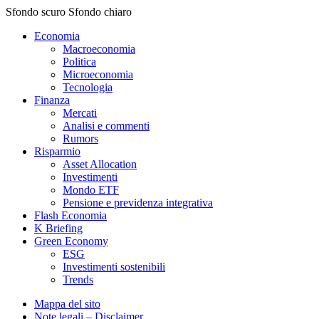
Sfondo scuro
Sfondo chiaro
Economia
Macroeconomia
Politica
Microeconomia
Tecnologia
Finanza
Mercati
Analisi e commenti
Rumors
Risparmio
Asset Allocation
Investimenti
Mondo ETF
Pensione e previdenza integrativa
Flash Economia
K Briefing
Green Economy
ESG
Investimenti sostenibili
Trends
Mappa del sito
Note legali – Disclaimer