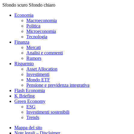
Sfondo scuro
Sfondo chiaro
Economia
Macroeconomia
Politica
Microeconomia
Tecnologia
Finanza
Mercati
Analisi e commenti
Rumors
Risparmio
Asset Allocation
Investimenti
Mondo ETF
Pensione e previdenza integrativa
Flash Economia
K Briefing
Green Economy
ESG
Investimenti sostenibili
Trends
Mappa del sito
Note legali – Disclaimer