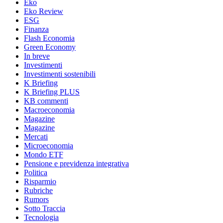
Eko
Eko Review
ESG
Finanza
Flash Economia
Green Economy
In breve
Investimenti
Investimenti sostenibili
K Briefing
K Briefing PLUS
KB commenti
Macroeconomia
Magazine
Magazine
Mercati
Microeconomia
Mondo ETF
Pensione e previdenza integrativa
Politica
Risparmio
Rubriche
Rumors
Sotto Traccia
Tecnologia