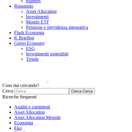
Rumors
Risparmio
Asset Allocation
Investimenti
Mondo ETF
Pensione e previdenza integrativa
Flash Economia
K Briefing
Green Economy
ESG
Investimenti sostenibili
Trends
Cosa stai cercando?
Cerca
Cerca
Cerca
Ricerche frequenti
Analisi e commenti
Asset Allocation
Asset Allocation Mensile
Economia
Eko