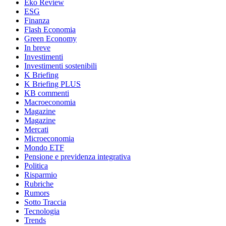
Eko Review
ESG
Finanza
Flash Economia
Green Economy
In breve
Investimenti
Investimenti sostenibili
K Briefing
K Briefing PLUS
KB commenti
Macroeconomia
Magazine
Magazine
Mercati
Microeconomia
Mondo ETF
Pensione e previdenza integrativa
Politica
Risparmio
Rubriche
Rumors
Sotto Traccia
Tecnologia
Trends