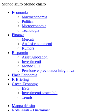
Sfondo scuro
Sfondo chiaro
Economia
Macroeconomia
Politica
Microeconomia
Tecnologia
Finanza
Mercati
Analisi e commenti
Rumors
Risparmio
Asset Allocation
Investimenti
Mondo ETF
Pensione e previdenza integrativa
Flash Economia
K Briefing
Green Economy
ESG
Investimenti sostenibili
Trends
Mappa del sito
Note legali – Disclaimer