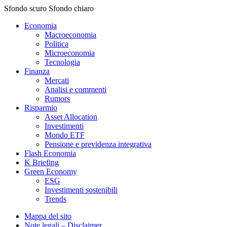
Sfondo scuro
Sfondo chiaro
Economia
Macroeconomia
Politica
Microeconomia
Tecnologia
Finanza
Mercati
Analisi e commenti
Rumors
Risparmio
Asset Allocation
Investimenti
Mondo ETF
Pensione e previdenza integrativa
Flash Economia
K Briefing
Green Economy
ESG
Investimenti sostenibili
Trends
Mappa del sito
Note legali – Disclaimer