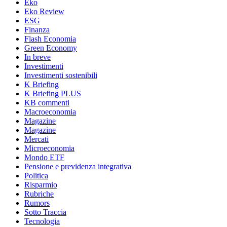
Eko
Eko Review
ESG
Finanza
Flash Economia
Green Economy
In breve
Investimenti
Investimenti sostenibili
K Briefing
K Briefing PLUS
KB commenti
Macroeconomia
Magazine
Magazine
Mercati
Microeconomia
Mondo ETF
Pensione e previdenza integrativa
Politica
Risparmio
Rubriche
Rumors
Sotto Traccia
Tecnologia