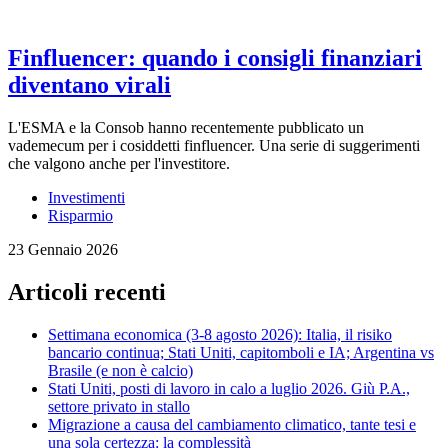
Finfluencer: quando i consigli finanziari
diventano virali
L'ESMA e la Consob hanno recentemente pubblicato un
vademecum per i cosiddetti finfluencer. Una serie di suggerimenti
che valgono anche per l'investitore.
Investimenti
Risparmio
23 Gennaio 2026
Articoli recenti
Settimana economica (3-8 agosto 2026): Italia, il risiko
bancario continua; Stati Uniti, capitomboli e IA; Argentina vs
Brasile (e non è calcio)
Stati Uniti, posti di lavoro in calo a luglio 2026. Giù P.A.,
settore privato in stallo
Migrazione a causa del cambiamento climatico, tante tesi e
una sola certezza: la complessità