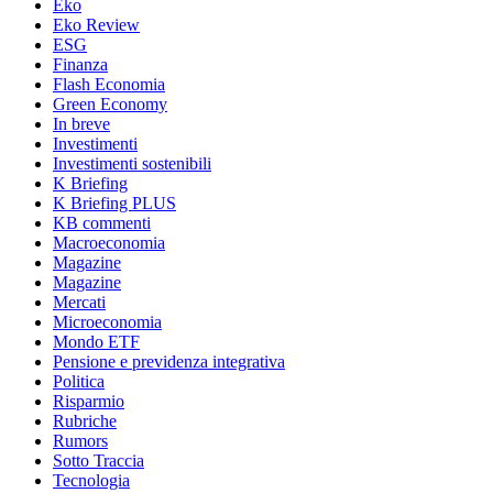
Eko
Eko Review
ESG
Finanza
Flash Economia
Green Economy
In breve
Investimenti
Investimenti sostenibili
K Briefing
K Briefing PLUS
KB commenti
Macroeconomia
Magazine
Magazine
Mercati
Microeconomia
Mondo ETF
Pensione e previdenza integrativa
Politica
Risparmio
Rubriche
Rumors
Sotto Traccia
Tecnologia