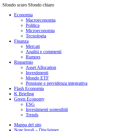
Sfondo scuro
Sfondo chiaro
Economia
Macroeconomia
Politica
Microeconomia
Tecnologia
Finanza
Mercati
Analisi e commenti
Rumors
Risparmio
Asset Allocation
Investimenti
Mondo ETF
Pensione e previdenza integrativa
Flash Economia
K Briefing
Green Economy
ESG
Investimenti sostenibili
Trends
Mappa del sito
Note legali – Disclaimer