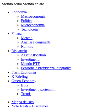
Sfondo scuro
Sfondo chiaro
Economia
Macroeconomia
Politica
Microeconomia
Tecnologia
Finanza
Mercati
Analisi e commenti
Rumors
Risparmio
Asset Allocation
Investimenti
Mondo ETF
Pensione e previdenza integrativa
Flash Economia
K Briefing
Green Economy
ESG
Investimenti sostenibili
Trends
Mappa del sito
Note legali – Disclaimer