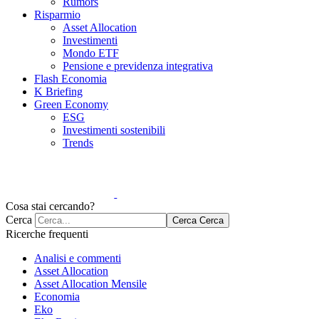
Rumors
Risparmio
Asset Allocation
Investimenti
Mondo ETF
Pensione e previdenza integrativa
Flash Economia
K Briefing
Green Economy
ESG
Investimenti sostenibili
Trends
Cosa stai cercando?
Cerca
Cerca
Cerca
Ricerche frequenti
Analisi e commenti
Asset Allocation
Asset Allocation Mensile
Economia
Eko