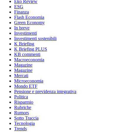
Eko Review
ESG
Finanza
Flash Economia
Green Economy
In breve
Investimenti
Investimenti sostenibili
K Briefing
K Briefing PLUS
KB commenti
Macroeconomia
Magazine
Magazine
Mercati
Microeconomia
Mondo ETF
Pensione e previdenza integrativa
Politica
Risparmio
Rubriche
Rumors
Sotto Traccia
Tecnologia
Trends