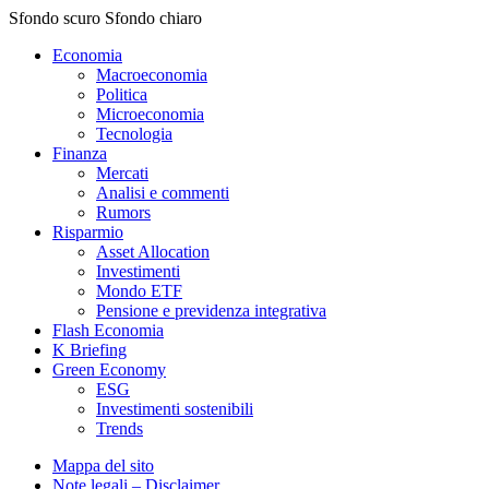
Sfondo scuro
Sfondo chiaro
Economia
Macroeconomia
Politica
Microeconomia
Tecnologia
Finanza
Mercati
Analisi e commenti
Rumors
Risparmio
Asset Allocation
Investimenti
Mondo ETF
Pensione e previdenza integrativa
Flash Economia
K Briefing
Green Economy
ESG
Investimenti sostenibili
Trends
Mappa del sito
Note legali – Disclaimer