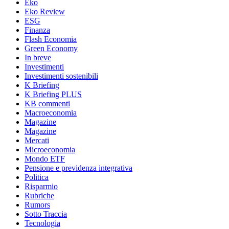
Eko
Eko Review
ESG
Finanza
Flash Economia
Green Economy
In breve
Investimenti
Investimenti sostenibili
K Briefing
K Briefing PLUS
KB commenti
Macroeconomia
Magazine
Magazine
Mercati
Microeconomia
Mondo ETF
Pensione e previdenza integrativa
Politica
Risparmio
Rubriche
Rumors
Sotto Traccia
Tecnologia