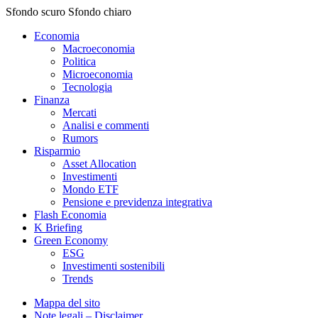
Sfondo scuro
Sfondo chiaro
Economia
Macroeconomia
Politica
Microeconomia
Tecnologia
Finanza
Mercati
Analisi e commenti
Rumors
Risparmio
Asset Allocation
Investimenti
Mondo ETF
Pensione e previdenza integrativa
Flash Economia
K Briefing
Green Economy
ESG
Investimenti sostenibili
Trends
Mappa del sito
Note legali – Disclaimer