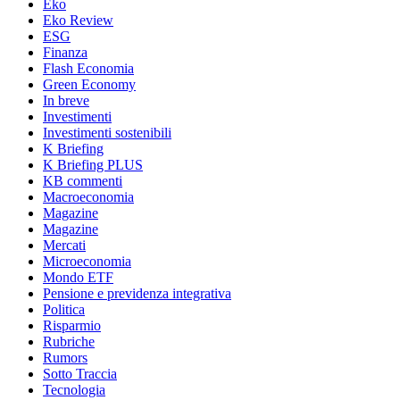
Eko
Eko Review
ESG
Finanza
Flash Economia
Green Economy
In breve
Investimenti
Investimenti sostenibili
K Briefing
K Briefing PLUS
KB commenti
Macroeconomia
Magazine
Magazine
Mercati
Microeconomia
Mondo ETF
Pensione e previdenza integrativa
Politica
Risparmio
Rubriche
Rumors
Sotto Traccia
Tecnologia