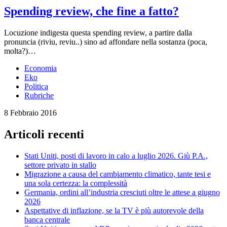
Spending review, che fine a fatto?
Locuzione indigesta questa spending review, a partire dalla
pronuncia (riviu, reviu..) sino ad affondare nella sostanza (poca,
molta?)…
Economia
Eko
Politica
Rubriche
8 Febbraio 2016
Articoli recenti
Stati Uniti, posti di lavoro in calo a luglio 2026. Giù P.A.,
settore privato in stallo
Migrazione a causa del cambiamento climatico, tante tesi e
una sola certezza: la complessità
Germania, ordini all’industria cresciuti oltre le attese a giugno
2026
Aspettative di inflazione, se la TV è più autorevole della
banca centrale