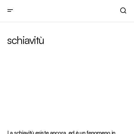
schiavitù
La schiavitù esiste ancora, ed è un fenomeno in