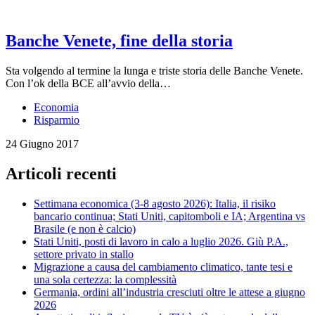
Banche Venete, fine della storia
Sta volgendo al termine la lunga e triste storia delle Banche Venete.
Con l’ok della BCE all’avvio della…
Economia
Risparmio
24 Giugno 2017
Articoli recenti
Settimana economica (3-8 agosto 2026): Italia, il risiko
bancario continua; Stati Uniti, capitomboli e IA; Argentina vs
Brasile (e non è calcio)
Stati Uniti, posti di lavoro in calo a luglio 2026. Giù P.A.,
settore privato in stallo
Migrazione a causa del cambiamento climatico, tante tesi e
una sola certezza: la complessità
Germania, ordini all’industria cresciuti oltre le attese a giugno
2026