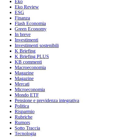
Eko
Eko Review
ESG
Finanza
Flash Economia
Green Economy
In breve
Investimenti
Investimenti sostenibili
K Briefing
K Briefing PLUS
KB commenti
Macroeconomia
Magazine
Magazine
Mercati
Microeconomia
Mondo ETF
Pensione e previdenza integrativa
Politica
Risparmio
Rubriche
Rumors
Sotto Traccia
Tecnologia