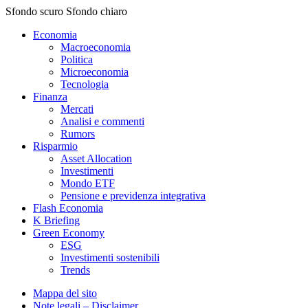
Sfondo scuro
Sfondo chiaro
Economia
Macroeconomia
Politica
Microeconomia
Tecnologia
Finanza
Mercati
Analisi e commenti
Rumors
Risparmio
Asset Allocation
Investimenti
Mondo ETF
Pensione e previdenza integrativa
Flash Economia
K Briefing
Green Economy
ESG
Investimenti sostenibili
Trends
Mappa del sito
Note legali – Disclaimer