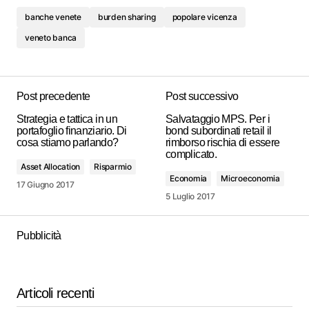
banche venete
burden sharing
popolare vicenza
veneto banca
Post precedente
Post successivo
Strategia e tattica in un
Salvataggio MPS. Per i
portafoglio finanziario. Di
bond subordinati retail il
cosa stiamo parlando?
rimborso rischia di essere
complicato.
Asset Allocation
Risparmio
Economia
Microeconomia
17 Giugno 2017
5 Luglio 2017
Pubblicità
Articoli recenti