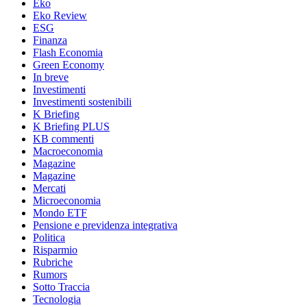
Eko
Eko Review
ESG
Finanza
Flash Economia
Green Economy
In breve
Investimenti
Investimenti sostenibili
K Briefing
K Briefing PLUS
KB commenti
Macroeconomia
Magazine
Magazine
Mercati
Microeconomia
Mondo ETF
Pensione e previdenza integrativa
Politica
Risparmio
Rubriche
Rumors
Sotto Traccia
Tecnologia