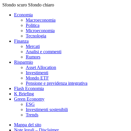
Sfondo scuro
Sfondo chiaro
Economia
Macroeconomia
Politica
Microeconomia
Tecnologia
Finanza
Mercati
Analisi e commenti
Rumors
Risparmio
Asset Allocation
Investimenti
Mondo ETF
Pensione e previdenza integrativa
Flash Economia
K Briefing
Green Economy
ESG
Investimenti sostenibili
Trends
Mappa del sito
Note legali – Disclaimer