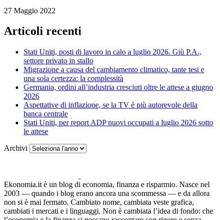
27 Maggio 2022
Articoli recenti
Stati Uniti, posti di lavoro in calo a luglio 2026. Giù P.A.,
settore privato in stallo
Migrazione a causa del cambiamento climatico, tante tesi e
una sola certezza: la complessità
Germania, ordini all’industria cresciuti oltre le attese a giugno
2026
Aspettative di inflazione, se la TV è più autorevole della
banca centrale
Stati Uniti, per report ADP nuovi occupati a luglio 2026 sotto
le attese
Archivi
Ekonomia.it è un blog di economia, finanza e risparmio. Nasce nel
2003 — quando i blog erano ancora una scommessa — e da allora
non si è mai fermato. Cambiato nome, cambiata veste grafica,
cambiati i mercati e i linguaggi. Non è cambiata l’idea di fondo: che
l’economia e la finanza si possano raccontare con rigore e senza