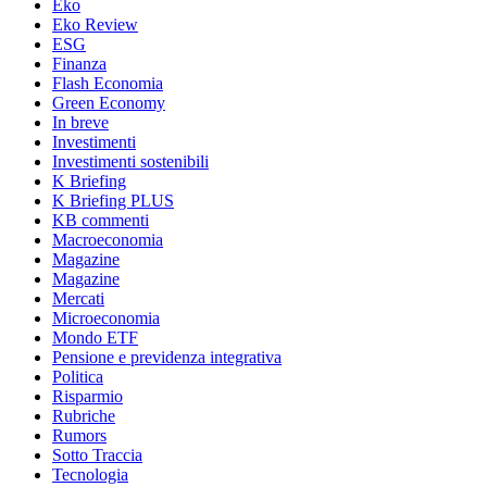
Eko
Eko Review
ESG
Finanza
Flash Economia
Green Economy
In breve
Investimenti
Investimenti sostenibili
K Briefing
K Briefing PLUS
KB commenti
Macroeconomia
Magazine
Magazine
Mercati
Microeconomia
Mondo ETF
Pensione e previdenza integrativa
Politica
Risparmio
Rubriche
Rumors
Sotto Traccia
Tecnologia