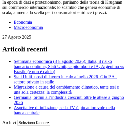
In epoca di dazi e protezionismo, parliamo della teoria di Krugman
sul commercio internazionale: lo scambio che genera economie di
scala, aumenta la scelta per i consumatori e riduce i prezzi.
Economia
Macroeconomia
27 Agosto 2025
Articoli recenti
Settimana economica (3-8 agosto 2026): Italia, il risiko
bancario continua; Stati Uniti, capitomboli e IA; Argentina vs
Brasile (e non è calcio)
Stati Uniti, posti di lavoro in calo a luglio 2026. Giù P.A.,
settore privato in stallo
Migrazione a causa del cambiamento climatico, tante tesi e
una sola certezza: la complessità
Germania, ordini all’industria cresciuti oltre le attese a giugno
2026
Aspettative di inflazione, se la TV è più autorevole della
banca centrale
Archivi