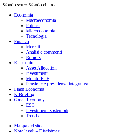
Sfondo scuro
Sfondo chiaro
Economia
Macroeconomia
Politica
Microeconomia
Tecnologia
Finanza
Mercati
Analisi e commenti
Rumors
Risparmio
Asset Allocation
Investimenti
Mondo ETF
Pensione e previdenza integrativa
Flash Economia
K Briefing
Green Economy
ESG
Investimenti sostenibili
Trends
Mappa del sito
Note legali – Disclaimer