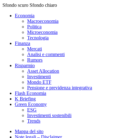
Sfondo scuro
Sfondo chiaro
Economia
Macroeconomia
Politica
Microeconomia
Tecnologia
Finanza
Mercati
Analisi e commenti
Rumors
Risparmio
Asset Allocation
Investimenti
Mondo ETF
Pensione e previdenza integrativa
Flash Economia
K Briefing
Green Economy
ESG
Investimenti sostenibili
Trends
Mappa del sito
Note legali – Disclaimer