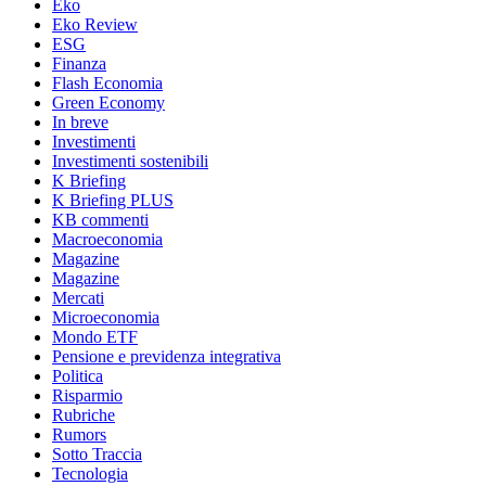
Eko
Eko Review
ESG
Finanza
Flash Economia
Green Economy
In breve
Investimenti
Investimenti sostenibili
K Briefing
K Briefing PLUS
KB commenti
Macroeconomia
Magazine
Magazine
Mercati
Microeconomia
Mondo ETF
Pensione e previdenza integrativa
Politica
Risparmio
Rubriche
Rumors
Sotto Traccia
Tecnologia