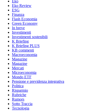
Eko
Eko Review
ESG
Finanza
Flash Economia
Green Economy
In breve
Investimenti
Investimenti sostenibili
K Briefing
K Briefing PLUS
KB commenti
Macroeconomia
Magazine
Magazine
Mercati
Microeconomia
Mondo ETF
Pensione e previdenza integrativa
Politica
Risparmio
Rubriche
Rumors
Sotto Traccia
Tecnologia