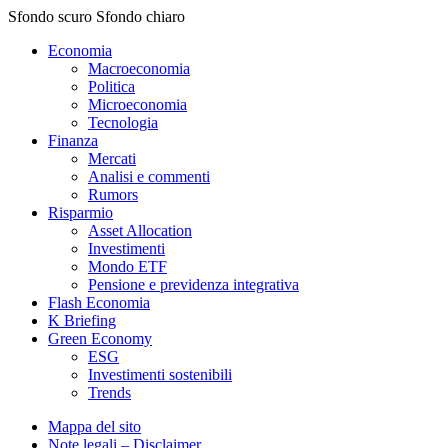
Sfondo scuro
Sfondo chiaro
Economia
Macroeconomia
Politica
Microeconomia
Tecnologia
Finanza
Mercati
Analisi e commenti
Rumors
Risparmio
Asset Allocation
Investimenti
Mondo ETF
Pensione e previdenza integrativa
Flash Economia
K Briefing
Green Economy
ESG
Investimenti sostenibili
Trends
Mappa del sito
Note legali – Disclaimer