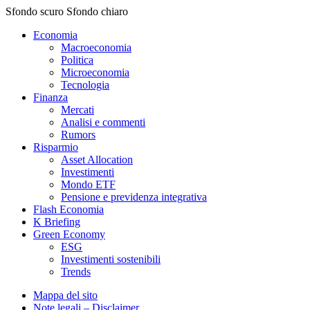
Sfondo scuro
Sfondo chiaro
Economia
Macroeconomia
Politica
Microeconomia
Tecnologia
Finanza
Mercati
Analisi e commenti
Rumors
Risparmio
Asset Allocation
Investimenti
Mondo ETF
Pensione e previdenza integrativa
Flash Economia
K Briefing
Green Economy
ESG
Investimenti sostenibili
Trends
Mappa del sito
Note legali – Disclaimer