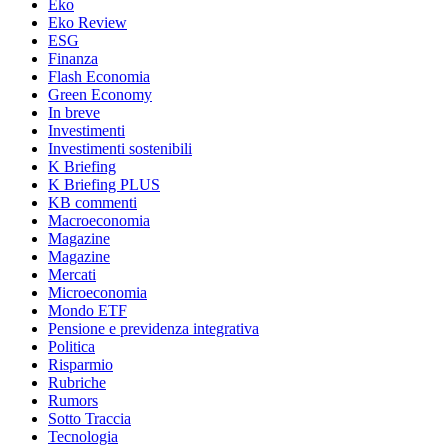
Eko
Eko Review
ESG
Finanza
Flash Economia
Green Economy
In breve
Investimenti
Investimenti sostenibili
K Briefing
K Briefing PLUS
KB commenti
Macroeconomia
Magazine
Magazine
Mercati
Microeconomia
Mondo ETF
Pensione e previdenza integrativa
Politica
Risparmio
Rubriche
Rumors
Sotto Traccia
Tecnologia