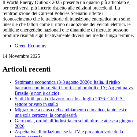
Il World Energy Outlook 2025 presenta un quadro più articolato e,
per certi versi, più incerto rispetto alle edizioni precedenti. La
reintroduzione del Current Policies Scenario riflette il
riconoscimento che le traiettorie di transizione energetica non sono
lineari e che fattori come il ritmo di adozione dei veicoli elettrici, le
politiche energetiche nazionali e le dinamiche di mercato possono
produrre risultati significativamente diversi nel medio-lungo termine.
Green Economy
14 Novembre 2025
Articoli recenti
Settimana economica (3-8 agosto 2026): Italia, il risiko
bancario continua; Stati Uniti, capitomboli e IA; Argentina vs
Brasile (e non è calcio)
Stati Uniti, posti di lavoro in calo a luglio 2026. Giù P.A.,
settore privato in stallo
Migrazione a causa del cambiamento climatico, tante tesi e
una sola certezza: la complessità
Germania, ordini all’industria cresciuti oltre le attese a giugno
2026
Aspettative di inflazione, se la TV è più autorevole della