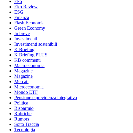
Eko
Eko Review
ESG
Finanza
Flash Economia
Green Economy
In breve
Investimenti
Investimenti sostenibili
K Briefing
K Briefing PLUS
KB commenti
Macroeconomia
Magazine
Magazine
Mercati
Microeconomia
Mondo ETF
Pensione e previdenza integrativa
Politica
Risparmio
Rubriche
Rumors
Sotto Traccia
Tecnologia