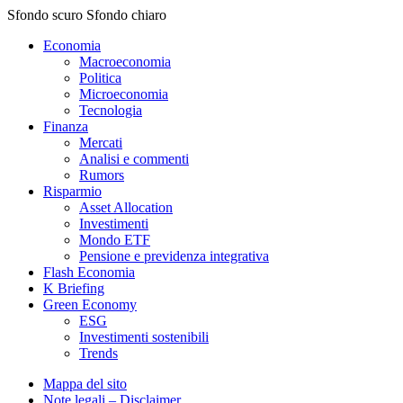
Sfondo scuro
Sfondo chiaro
Economia
Macroeconomia
Politica
Microeconomia
Tecnologia
Finanza
Mercati
Analisi e commenti
Rumors
Risparmio
Asset Allocation
Investimenti
Mondo ETF
Pensione e previdenza integrativa
Flash Economia
K Briefing
Green Economy
ESG
Investimenti sostenibili
Trends
Mappa del sito
Note legali – Disclaimer