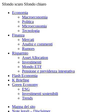
Sfondo scuro
Sfondo chiaro
Economia
Macroeconomia
Politica
Microeconomia
Tecnologia
Finanza
Mercati
Analisi e commenti
Rumors
Risparmio
Asset Allocation
Investimenti
Mondo ETF
Pensione e previdenza integrativa
Flash Economia
K Briefing
Green Economy
ESG
Investimenti sostenibili
Trends
Mappa del sito
Note legali – Disclaimer