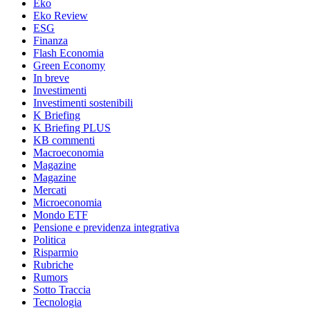
Eko
Eko Review
ESG
Finanza
Flash Economia
Green Economy
In breve
Investimenti
Investimenti sostenibili
K Briefing
K Briefing PLUS
KB commenti
Macroeconomia
Magazine
Magazine
Mercati
Microeconomia
Mondo ETF
Pensione e previdenza integrativa
Politica
Risparmio
Rubriche
Rumors
Sotto Traccia
Tecnologia