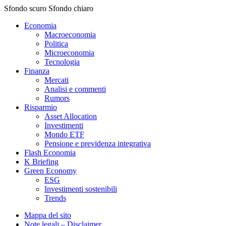
Sfondo scuro
Sfondo chiaro
Economia
Macroeconomia
Politica
Microeconomia
Tecnologia
Finanza
Mercati
Analisi e commenti
Rumors
Risparmio
Asset Allocation
Investimenti
Mondo ETF
Pensione e previdenza integrativa
Flash Economia
K Briefing
Green Economy
ESG
Investimenti sostenibili
Trends
Mappa del sito
Note legali – Disclaimer