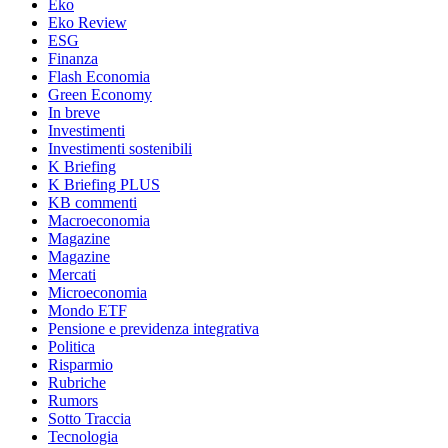
Eko
Eko Review
ESG
Finanza
Flash Economia
Green Economy
In breve
Investimenti
Investimenti sostenibili
K Briefing
K Briefing PLUS
KB commenti
Macroeconomia
Magazine
Magazine
Mercati
Microeconomia
Mondo ETF
Pensione e previdenza integrativa
Politica
Risparmio
Rubriche
Rumors
Sotto Traccia
Tecnologia