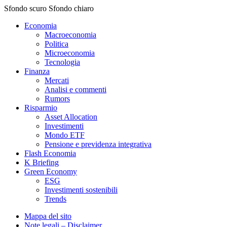
Sfondo scuro
Sfondo chiaro
Economia
Macroeconomia
Politica
Microeconomia
Tecnologia
Finanza
Mercati
Analisi e commenti
Rumors
Risparmio
Asset Allocation
Investimenti
Mondo ETF
Pensione e previdenza integrativa
Flash Economia
K Briefing
Green Economy
ESG
Investimenti sostenibili
Trends
Mappa del sito
Note legali – Disclaimer