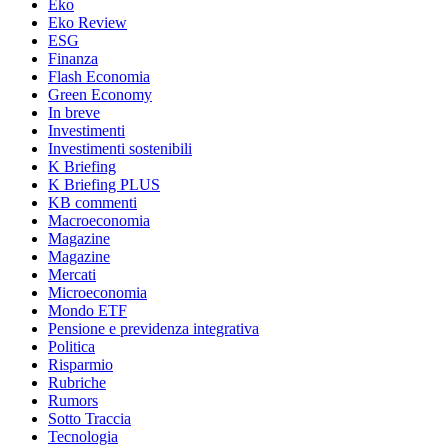
Eko
Eko Review
ESG
Finanza
Flash Economia
Green Economy
In breve
Investimenti
Investimenti sostenibili
K Briefing
K Briefing PLUS
KB commenti
Macroeconomia
Magazine
Magazine
Mercati
Microeconomia
Mondo ETF
Pensione e previdenza integrativa
Politica
Risparmio
Rubriche
Rumors
Sotto Traccia
Tecnologia