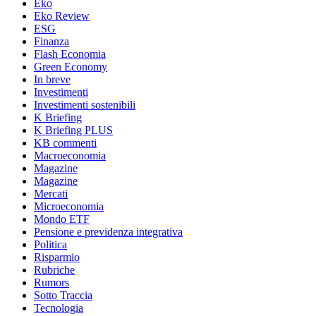
Eko
Eko Review
ESG
Finanza
Flash Economia
Green Economy
In breve
Investimenti
Investimenti sostenibili
K Briefing
K Briefing PLUS
KB commenti
Macroeconomia
Magazine
Magazine
Mercati
Microeconomia
Mondo ETF
Pensione e previdenza integrativa
Politica
Risparmio
Rubriche
Rumors
Sotto Traccia
Tecnologia