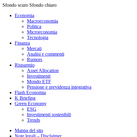
Sfondo scuro
Sfondo chiaro
Economia
Macroeconomia
Politica
Microeconomia
Tecnologia
Finanza
Mercati
Analisi e commenti
Rumors
Risparmio
Asset Allocation
Investimenti
Mondo ETF
Pensione e previdenza integrativa
Flash Economia
K Briefing
Green Economy
ESG
Investimenti sostenibili
Trends
Mappa del sito
Note legali – Disclaimer