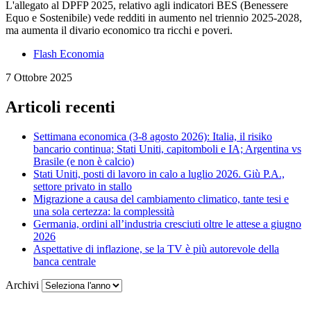
L'allegato al DPFP 2025, relativo agli indicatori BES (Benessere
Equo e Sostenibile) vede redditi in aumento nel triennio 2025-2028,
ma aumenta il divario economico tra ricchi e poveri.
Flash Economia
7 Ottobre 2025
Articoli recenti
Settimana economica (3-8 agosto 2026): Italia, il risiko
bancario continua; Stati Uniti, capitomboli e IA; Argentina vs
Brasile (e non è calcio)
Stati Uniti, posti di lavoro in calo a luglio 2026. Giù P.A.,
settore privato in stallo
Migrazione a causa del cambiamento climatico, tante tesi e
una sola certezza: la complessità
Germania, ordini all’industria cresciuti oltre le attese a giugno
2026
Aspettative di inflazione, se la TV è più autorevole della
banca centrale
Archivi