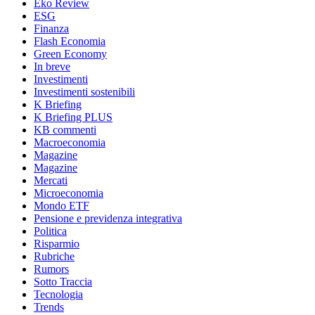
Eko Review
ESG
Finanza
Flash Economia
Green Economy
In breve
Investimenti
Investimenti sostenibili
K Briefing
K Briefing PLUS
KB commenti
Macroeconomia
Magazine
Magazine
Mercati
Microeconomia
Mondo ETF
Pensione e previdenza integrativa
Politica
Risparmio
Rubriche
Rumors
Sotto Traccia
Tecnologia
Trends