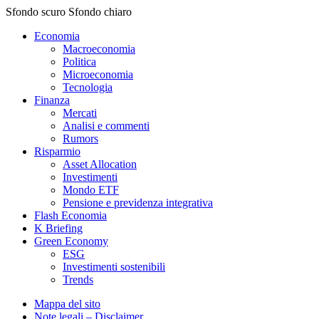
Sfondo scuro
Sfondo chiaro
Economia
Macroeconomia
Politica
Microeconomia
Tecnologia
Finanza
Mercati
Analisi e commenti
Rumors
Risparmio
Asset Allocation
Investimenti
Mondo ETF
Pensione e previdenza integrativa
Flash Economia
K Briefing
Green Economy
ESG
Investimenti sostenibili
Trends
Mappa del sito
Note legali – Disclaimer