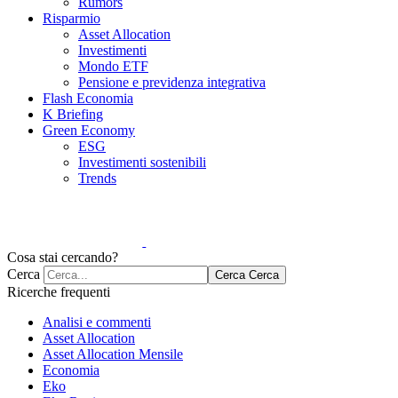
Rumors
Risparmio
Asset Allocation
Investimenti
Mondo ETF
Pensione e previdenza integrativa
Flash Economia
K Briefing
Green Economy
ESG
Investimenti sostenibili
Trends
Cosa stai cercando?
Cerca
Cerca
Cerca
Ricerche frequenti
Analisi e commenti
Asset Allocation
Asset Allocation Mensile
Economia
Eko