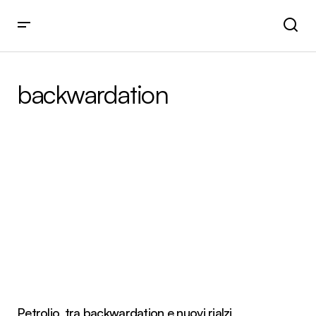
backwardation
Petrolio, tra backwardation e nuovi rialzi