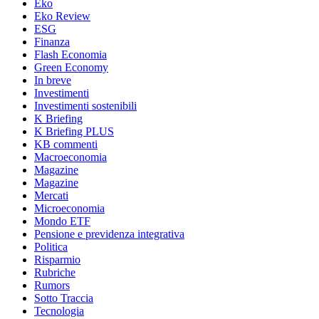
Eko
Eko Review
ESG
Finanza
Flash Economia
Green Economy
In breve
Investimenti
Investimenti sostenibili
K Briefing
K Briefing PLUS
KB commenti
Macroeconomia
Magazine
Magazine
Mercati
Microeconomia
Mondo ETF
Pensione e previdenza integrativa
Politica
Risparmio
Rubriche
Rumors
Sotto Traccia
Tecnologia