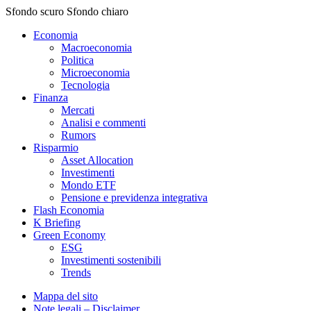
Sfondo scuro
Sfondo chiaro
Economia
Macroeconomia
Politica
Microeconomia
Tecnologia
Finanza
Mercati
Analisi e commenti
Rumors
Risparmio
Asset Allocation
Investimenti
Mondo ETF
Pensione e previdenza integrativa
Flash Economia
K Briefing
Green Economy
ESG
Investimenti sostenibili
Trends
Mappa del sito
Note legali – Disclaimer