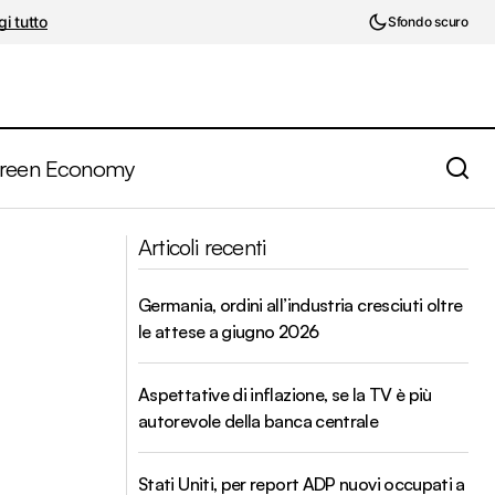
i tutto
Sfondo scuro
reen Economy
Azionario. Secondo Morgan Stanley il
del Nord.
Articoli recenti
meglio per il 2018 è già passato
Germania, ordini all’industria cresciuti oltre
le attese a giugno 2026
Aspettative di inflazione, se la TV è più
autorevole della banca centrale
Stati Uniti, per report ADP nuovi occupati a