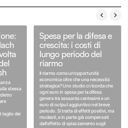
ione:
Spesa per la difesa e
lach
crescita: i costi di
volta
lungo periodo del
del
riarmo
sh
Il riarmo come un'opportunità
economica oltre che una necessità
inanza
strategica? Uno studio ci ricorda che
ulla stessa
ogni euro in spesa per la difesa
ndietro
genera tra sessanta centesimi e un
iare
euro di output aggiuntivo nel breve
periodo. Si tratta di effetti positivi, ma
 taglio dei
modesti, e in parte già compensati
dall'effetto di spiazzamento sugli