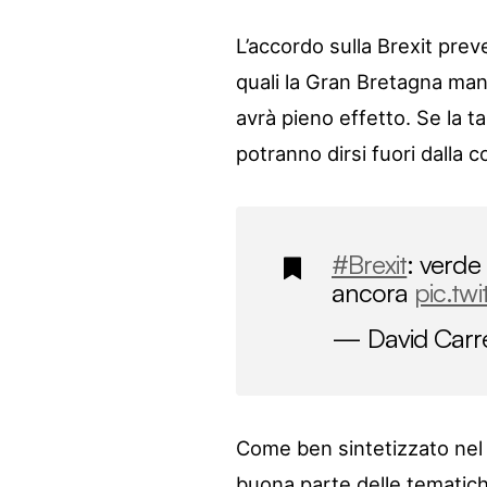
L’accordo sulla Brexit prev
quali la Gran Bretagna mant
avrà pieno effetto. Se la ta
potranno dirsi fuori dalla c
#Brexit
: verde
ancora
pic.t
— David Carre
Come ben sintetizzato nel 
buona parte delle tematiche.