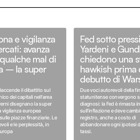
ona e vigilanza
Fed sotto press
rcati: avanza
Yardeni e Gund
 qualche mal di
chiedono una s
a – la super
hawkish prima 
A
debutto di War
iaccende il dibattito sul
Due voci autorevoli della f
co dei capitali nell'area
statunitense convergono s
verni disegnano la super
diagnosi: la Fed è rimasta i
 vigilanza europea
sull'inflazione e deve camb
sulle piazze finanziarie. Le
registro, anche a costo di
voli e le perplessità, in
abbandonare ogni ipotesi di
 Europa
tassi.