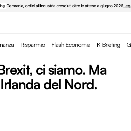
Germania, ordini all’industria cresciuti oltre le attese a giugno 2026
Legg
fing
inanza
Risparmio
Flash Economia
K Briefing
G
ccordo sulla Brexit, ci siamo. Ma rimane il nodo Irlanda 
rexit, ci siamo. Ma
 Irlanda del Nord.