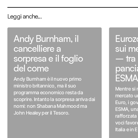
Leggi anche...
Andy Burnham, il
Euroz
cancelliere a
sui me
sorpresa e il foglio
– tra
del come
panci
ESM
Andy Burnham è il nuovo primo
ministro britannico, ma il suo
Mentre si r
programma economico resta da
mercato uni
scoprire. Intanto la sorpresa arriva dai
Euro, i go
nomi: non Shabana Mahmood ma
ESMA, una
John Healey per il Tesoro.
rafforzata 
voci favore
Italia e in