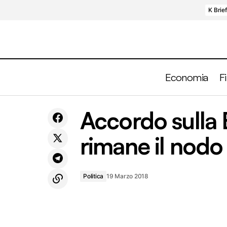
K Brie
Economia
F
Mercati, ora è il rischio geopolitico il
A
Accordo sulla B
Politica
protagonista
rimane il nodo
Politica
19 Marzo 2018