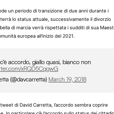
ede un periodo di transizione di due anni durante i
errà lo status attuale, successivamente il divorzio
bella di marcia verrà rispettata i sudditi di sua Maes
omunità europea all’inizio del 2021.
 c’è accordo, giallo quasi, bianco non
witter.com/xRQD5CqgwG
tta (@davcarretta)
March 19, 2018
tweet di David Carretta, l’accordo sembra coprire
 In particolare c’è l’accordo sullo status dei cittadin