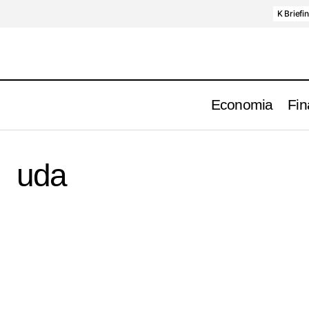
K Briefi
Economia
Fin
uda