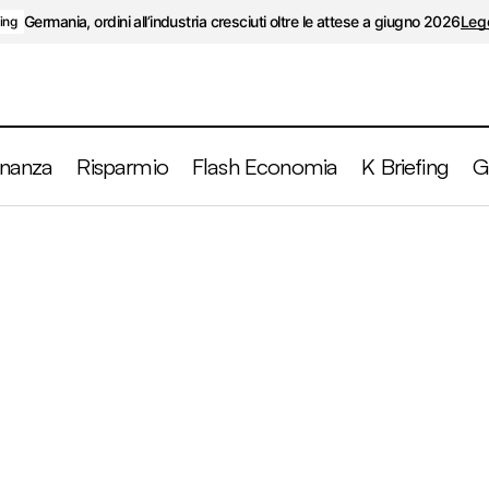
Germania, ordini all’industria cresciuti oltre le attese a giugno 2026
Legg
fing
inanza
Risparmio
Flash Economia
K Briefing
G