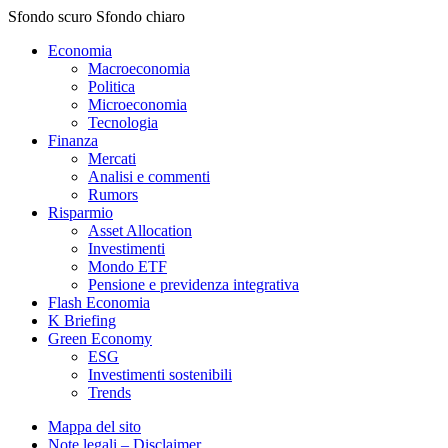
Sfondo scuro
Sfondo chiaro
Economia
Macroeconomia
Politica
Microeconomia
Tecnologia
Finanza
Mercati
Analisi e commenti
Rumors
Risparmio
Asset Allocation
Investimenti
Mondo ETF
Pensione e previdenza integrativa
Flash Economia
K Briefing
Green Economy
ESG
Investimenti sostenibili
Trends
Mappa del sito
Note legali – Disclaimer