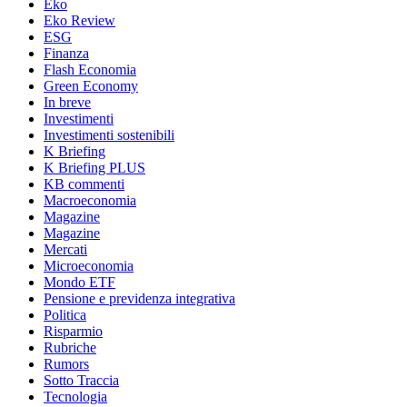
Eko
Eko Review
ESG
Finanza
Flash Economia
Green Economy
In breve
Investimenti
Investimenti sostenibili
K Briefing
K Briefing PLUS
KB commenti
Macroeconomia
Magazine
Magazine
Mercati
Microeconomia
Mondo ETF
Pensione e previdenza integrativa
Politica
Risparmio
Rubriche
Rumors
Sotto Traccia
Tecnologia