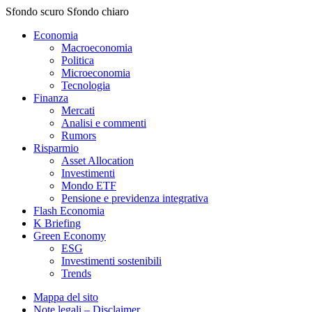
Sfondo scuro
Sfondo chiaro
Economia
Macroeconomia
Politica
Microeconomia
Tecnologia
Finanza
Mercati
Analisi e commenti
Rumors
Risparmio
Asset Allocation
Investimenti
Mondo ETF
Pensione e previdenza integrativa
Flash Economia
K Briefing
Green Economy
ESG
Investimenti sostenibili
Trends
Mappa del sito
Note legali – Disclaimer