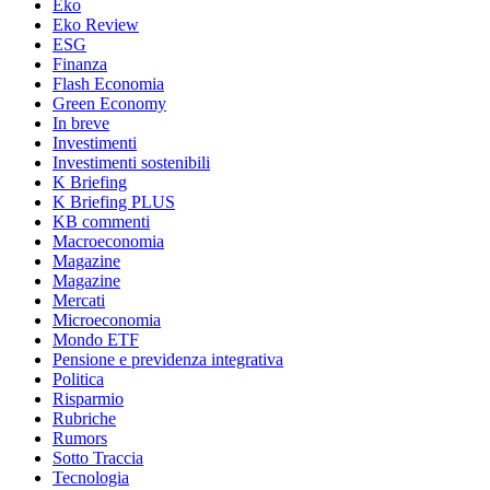
Eko
Eko Review
ESG
Finanza
Flash Economia
Green Economy
In breve
Investimenti
Investimenti sostenibili
K Briefing
K Briefing PLUS
KB commenti
Macroeconomia
Magazine
Magazine
Mercati
Microeconomia
Mondo ETF
Pensione e previdenza integrativa
Politica
Risparmio
Rubriche
Rumors
Sotto Traccia
Tecnologia