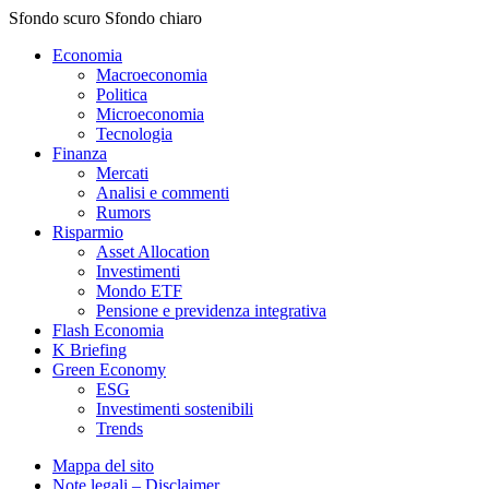
Sfondo scuro
Sfondo chiaro
Economia
Macroeconomia
Politica
Microeconomia
Tecnologia
Finanza
Mercati
Analisi e commenti
Rumors
Risparmio
Asset Allocation
Investimenti
Mondo ETF
Pensione e previdenza integrativa
Flash Economia
K Briefing
Green Economy
ESG
Investimenti sostenibili
Trends
Mappa del sito
Note legali – Disclaimer