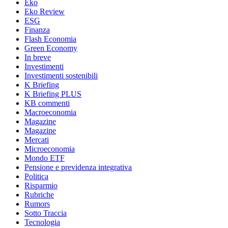
Eko
Eko Review
ESG
Finanza
Flash Economia
Green Economy
In breve
Investimenti
Investimenti sostenibili
K Briefing
K Briefing PLUS
KB commenti
Macroeconomia
Magazine
Magazine
Mercati
Microeconomia
Mondo ETF
Pensione e previdenza integrativa
Politica
Risparmio
Rubriche
Rumors
Sotto Traccia
Tecnologia