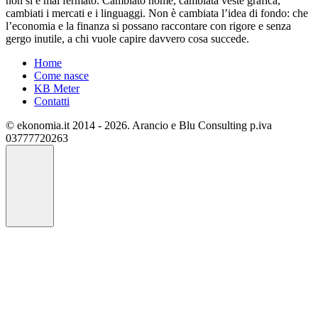
non si è mai fermato. Cambiato nome, cambiata veste grafica,
cambiati i mercati e i linguaggi. Non è cambiata l’idea di fondo: che
l’economia e la finanza si possano raccontare con rigore e senza
gergo inutile, a chi vuole capire davvero cosa succede.
Home
Come nasce
KB Meter
Contatti
© ekonomia.it 2014 - 2026. Arancio e Blu Consulting p.iva
03777720263