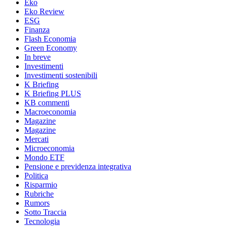
Eko
Eko Review
ESG
Finanza
Flash Economia
Green Economy
In breve
Investimenti
Investimenti sostenibili
K Briefing
K Briefing PLUS
KB commenti
Macroeconomia
Magazine
Magazine
Mercati
Microeconomia
Mondo ETF
Pensione e previdenza integrativa
Politica
Risparmio
Rubriche
Rumors
Sotto Traccia
Tecnologia