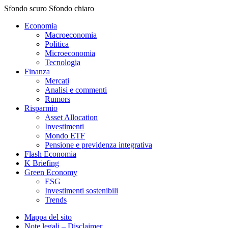
Sfondo scuro
Sfondo chiaro
Economia
Macroeconomia
Politica
Microeconomia
Tecnologia
Finanza
Mercati
Analisi e commenti
Rumors
Risparmio
Asset Allocation
Investimenti
Mondo ETF
Pensione e previdenza integrativa
Flash Economia
K Briefing
Green Economy
ESG
Investimenti sostenibili
Trends
Mappa del sito
Note legali – Disclaimer