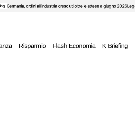
Germania, ordini all’industria cresciuti oltre le attese a giugno 2026
Legg
fing
anza
Risparmio
Flash Economia
K Briefing