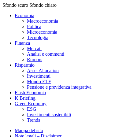
Sfondo scuro
Sfondo chiaro
Economia
Macroeconomia
Politica
Microeconomia
Tecnologia
Finanza
Mercati
Analisi e commenti
Rumors
Risparmio
Asset Allocation
Investimenti
Mondo ETF
Pensione e previdenza integrativa
Flash Economia
K Briefing
Green Economy
ESG
Investimenti sostenibili
Trends
Mappa del sito
Note legali – Disclaimer