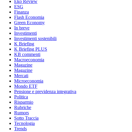
Eko Review
ESG
Finanza
Flash Economia
Green Economy
In breve
Investimenti
Investimenti sostenibili
K Briefing
K Briefing PLUS
KB commenti
Macroeconomia
Magazine
Magazine
Mercati
Microeconomia
Mondo ETF
Pensione e previdenza integrativa
Politica
Risparmio
Rubriche
Rumors
Sotto Traccia
Tecnologia
Trends