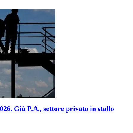
2026. Giù P.A., settore privato in stallo