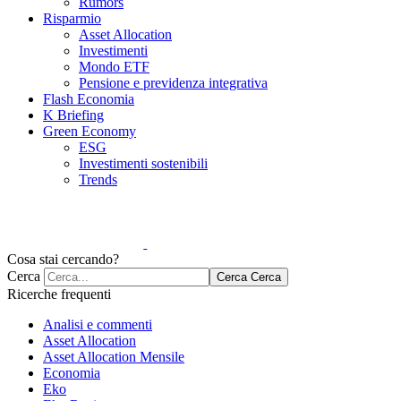
Rumors
Risparmio
Asset Allocation
Investimenti
Mondo ETF
Pensione e previdenza integrativa
Flash Economia
K Briefing
Green Economy
ESG
Investimenti sostenibili
Trends
Cosa stai cercando?
Cerca
Cerca
Cerca
Ricerche frequenti
Analisi e commenti
Asset Allocation
Asset Allocation Mensile
Economia
Eko