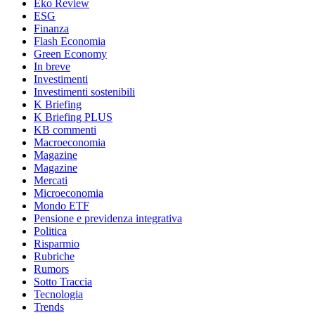
Eko Review
ESG
Finanza
Flash Economia
Green Economy
In breve
Investimenti
Investimenti sostenibili
K Briefing
K Briefing PLUS
KB commenti
Macroeconomia
Magazine
Magazine
Mercati
Microeconomia
Mondo ETF
Pensione e previdenza integrativa
Politica
Risparmio
Rubriche
Rumors
Sotto Traccia
Tecnologia
Trends