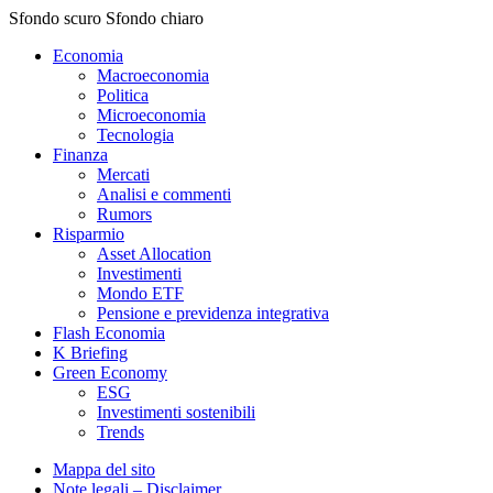
Sfondo scuro
Sfondo chiaro
Economia
Macroeconomia
Politica
Microeconomia
Tecnologia
Finanza
Mercati
Analisi e commenti
Rumors
Risparmio
Asset Allocation
Investimenti
Mondo ETF
Pensione e previdenza integrativa
Flash Economia
K Briefing
Green Economy
ESG
Investimenti sostenibili
Trends
Mappa del sito
Note legali – Disclaimer