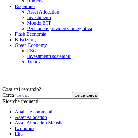
Rumors
Risparmio
Asset Allocation
Investimenti
Mondo ETF
Pensione e previdenza integrativa
Flash Economia
K Briefing
Green Economy
ESG
Investimenti sostenibili
Trends
Cosa stai cercando?
Cerca
Cerca
Cerca
Ricerche frequenti
Analisi e commenti
Asset Allocation
Asset Allocation Mensile
Economia
Eko