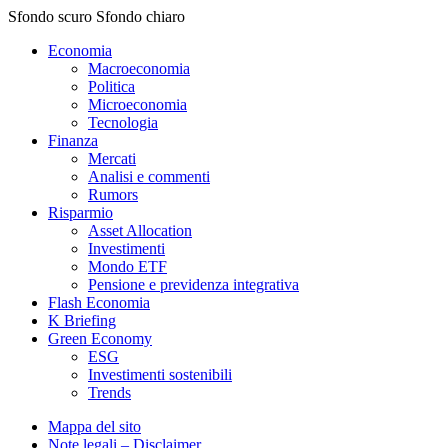
Sfondo scuro
Sfondo chiaro
Economia
Macroeconomia
Politica
Microeconomia
Tecnologia
Finanza
Mercati
Analisi e commenti
Rumors
Risparmio
Asset Allocation
Investimenti
Mondo ETF
Pensione e previdenza integrativa
Flash Economia
K Briefing
Green Economy
ESG
Investimenti sostenibili
Trends
Mappa del sito
Note legali – Disclaimer