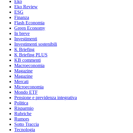
Eko
Eko Review
ESG
Finanza
Flash Economia
Green Economy
In breve
Investimenti
Investimenti sostenibili
K Briefing
K Briefing PLUS
KB commenti
Macroeconomia
Magazine
Magazine
Mercati
Microeconomia
Mondo ETF
Pensione e previdenza integrativa
Politica
Risparmio
Rubriche
Rumors
Sotto Traccia
Tecnologia