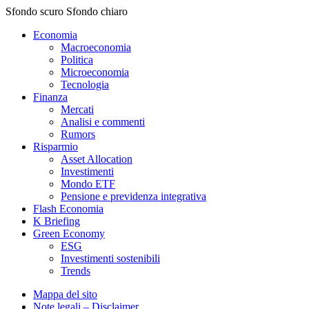
Sfondo scuro
Sfondo chiaro
Economia
Macroeconomia
Politica
Microeconomia
Tecnologia
Finanza
Mercati
Analisi e commenti
Rumors
Risparmio
Asset Allocation
Investimenti
Mondo ETF
Pensione e previdenza integrativa
Flash Economia
K Briefing
Green Economy
ESG
Investimenti sostenibili
Trends
Mappa del sito
Note legali – Disclaimer