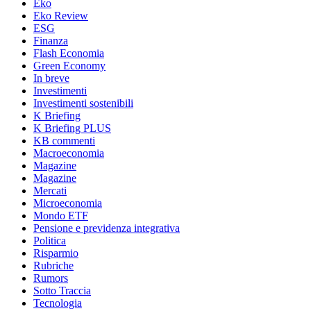
Eko
Eko Review
ESG
Finanza
Flash Economia
Green Economy
In breve
Investimenti
Investimenti sostenibili
K Briefing
K Briefing PLUS
KB commenti
Macroeconomia
Magazine
Magazine
Mercati
Microeconomia
Mondo ETF
Pensione e previdenza integrativa
Politica
Risparmio
Rubriche
Rumors
Sotto Traccia
Tecnologia