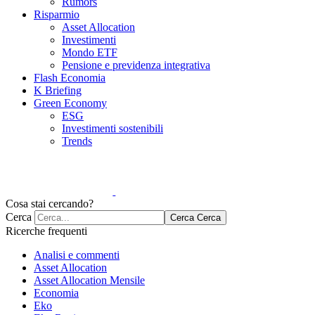
Rumors
Risparmio
Asset Allocation
Investimenti
Mondo ETF
Pensione e previdenza integrativa
Flash Economia
K Briefing
Green Economy
ESG
Investimenti sostenibili
Trends
Cosa stai cercando?
Cerca
Cerca
Cerca
Ricerche frequenti
Analisi e commenti
Asset Allocation
Asset Allocation Mensile
Economia
Eko