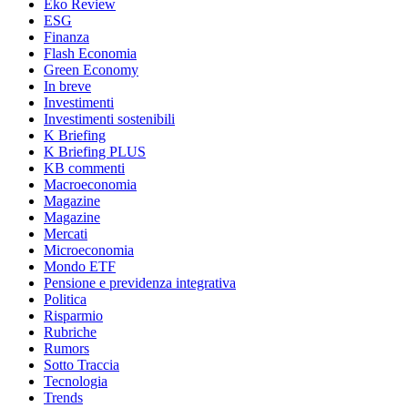
Eko Review
ESG
Finanza
Flash Economia
Green Economy
In breve
Investimenti
Investimenti sostenibili
K Briefing
K Briefing PLUS
KB commenti
Macroeconomia
Magazine
Magazine
Mercati
Microeconomia
Mondo ETF
Pensione e previdenza integrativa
Politica
Risparmio
Rubriche
Rumors
Sotto Traccia
Tecnologia
Trends