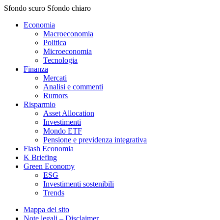
Sfondo scuro
Sfondo chiaro
Economia
Macroeconomia
Politica
Microeconomia
Tecnologia
Finanza
Mercati
Analisi e commenti
Rumors
Risparmio
Asset Allocation
Investimenti
Mondo ETF
Pensione e previdenza integrativa
Flash Economia
K Briefing
Green Economy
ESG
Investimenti sostenibili
Trends
Mappa del sito
Note legali – Disclaimer