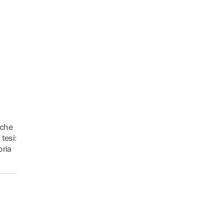
(che
tesi:
oria