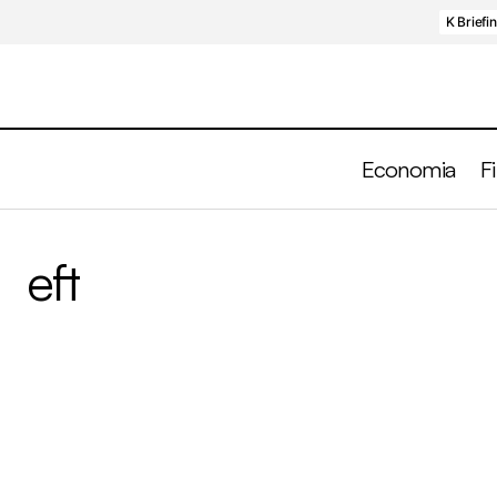
K Briefi
Economia
F
eft