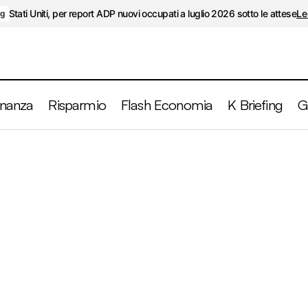
Stati Uniti, per report ADP nuovi occupati a luglio 2026 sotto le attese
Le
ng
inanza
Risparmio
Flash Economia
K Briefing
G