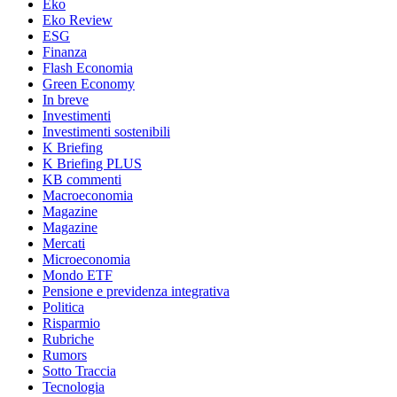
Eko
Eko Review
ESG
Finanza
Flash Economia
Green Economy
In breve
Investimenti
Investimenti sostenibili
K Briefing
K Briefing PLUS
KB commenti
Macroeconomia
Magazine
Magazine
Mercati
Microeconomia
Mondo ETF
Pensione e previdenza integrativa
Politica
Risparmio
Rubriche
Rumors
Sotto Traccia
Tecnologia