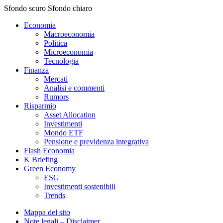
Sfondo scuro
Sfondo chiaro
Economia
Macroeconomia
Politica
Microeconomia
Tecnologia
Finanza
Mercati
Analisi e commenti
Rumors
Risparmio
Asset Allocation
Investimenti
Mondo ETF
Pensione e previdenza integrativa
Flash Economia
K Briefing
Green Economy
ESG
Investimenti sostenibili
Trends
Mappa del sito
Note legali – Disclaimer