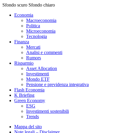
Sfondo scuro
Sfondo chiaro
Economia
Macroeconomia
Politica
Microeconomia
Tecnologia
Finanza
Mercati
Analisi e commenti
Rumors
Risparmio
Asset Allocation
Investimenti
Mondo ETF
Pensione e previdenza integrativa
Flash Economia
K Briefing
Green Economy
ESG
Investimenti sostenibili
Trends
Mappa del sito
Note legali – Disclaimer