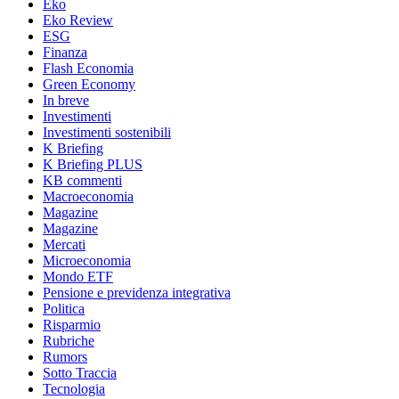
Eko
Eko Review
ESG
Finanza
Flash Economia
Green Economy
In breve
Investimenti
Investimenti sostenibili
K Briefing
K Briefing PLUS
KB commenti
Macroeconomia
Magazine
Magazine
Mercati
Microeconomia
Mondo ETF
Pensione e previdenza integrativa
Politica
Risparmio
Rubriche
Rumors
Sotto Traccia
Tecnologia