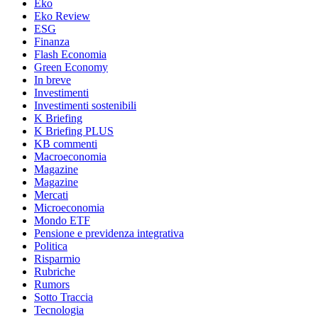
Eko
Eko Review
ESG
Finanza
Flash Economia
Green Economy
In breve
Investimenti
Investimenti sostenibili
K Briefing
K Briefing PLUS
KB commenti
Macroeconomia
Magazine
Magazine
Mercati
Microeconomia
Mondo ETF
Pensione e previdenza integrativa
Politica
Risparmio
Rubriche
Rumors
Sotto Traccia
Tecnologia