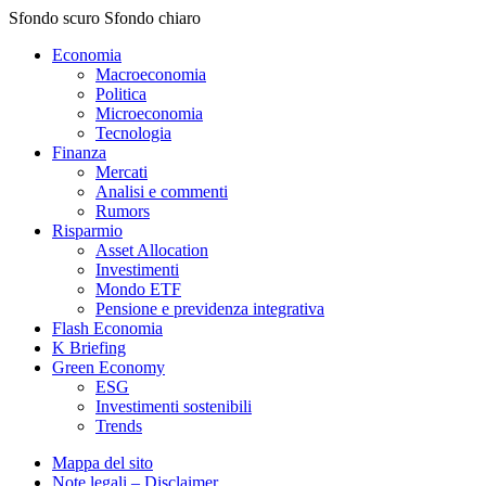
Sfondo scuro
Sfondo chiaro
Economia
Macroeconomia
Politica
Microeconomia
Tecnologia
Finanza
Mercati
Analisi e commenti
Rumors
Risparmio
Asset Allocation
Investimenti
Mondo ETF
Pensione e previdenza integrativa
Flash Economia
K Briefing
Green Economy
ESG
Investimenti sostenibili
Trends
Mappa del sito
Note legali – Disclaimer