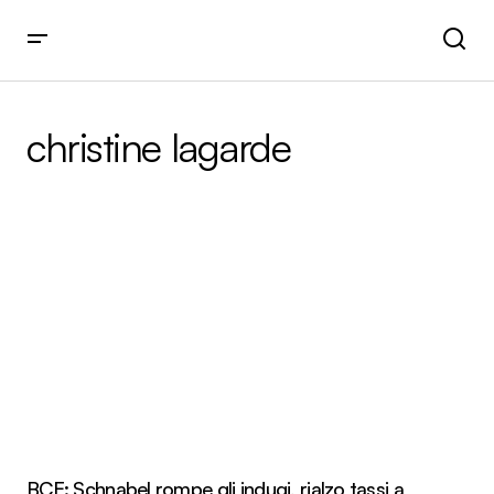
christine lagarde
BCE: Schnabel rompe gli indugi, rialzo tassi a